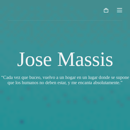
S
a
Carro
l
de
t
compra
a
r
a
l
c
Jose Massis
o
n
t
e
n
“Cada vez que buceo, vuelvo a un hogar en un lugar donde se supone
i
que los humanos no deben estar, y me encanta absolutamente.”
d
o